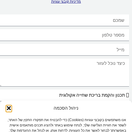
מדיניות קובצי עוגיות
ניהול הסכמה
אני מאשר/ת כי ידוע לי ומוסכם עלי כי הפרטים שמסרתי ייאספו, יוחזקו ויעובדו
במאגר מידע בהתאם להוראות חוק הגנת הפרטיות, התשמ"א–1981 (כולל תיקון
אנו משתמשים בקובצי עוגיות (Cookies) כדי להבטיח את תפקודו התקין של האתר,
13), ולמטרות המפורטות
במדיניות הפרטיות של האתר
. ידוע לי כי מסירת המידע
לשפר את חוויית הגלישה שלך, לנתח שימוש באתר ולהציג תכנים מותאמים אישית.
נעשית מרצוני החופשי, וכי עומדות לי הזכויות המוקנות לי לפי החוק.
באפשרותך לבחור לאשר את כל העוגיות, לדחות אותן, או לנהל את ההעדפות שלך.