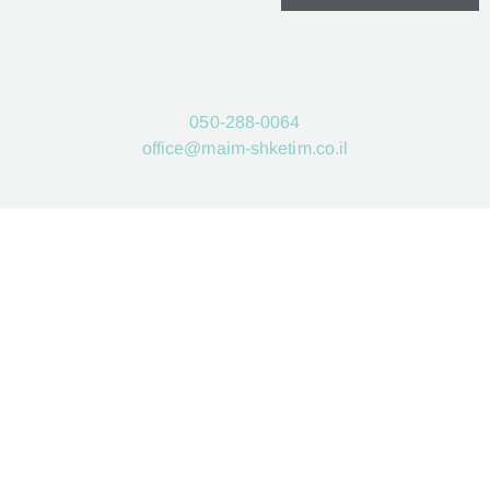
050-288-0064
office@maim-shketim.co.il