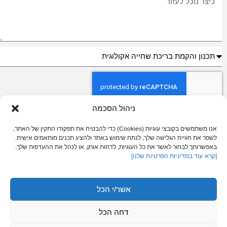
ניהול הסכמה
אני מאשר/ת כי ידוע לי ומוסכם עלי כי הפרטים שמסרתי ייאספו, יוחזקו ויעובדו
במאגר מידע בהתאם להוראות חוק הגנת הפרטיות, התשמ"א–1981 (כולל תיקון
אנו משתמשים בקובצי עוגיות (Cookies) כדי להבטיח את תפקודו התקין של האתר,
13), ולמטרות המפורטות
במדיניות הפרטיות של האתר
. ידוע לי כי מסירת המידע
לשפר את חוויית הגלישה שלך, לנתח שימוש באתר ולהציג תכנים מותאמים אישית.
נעשית מרצוני החופשי, וכי עומדות לי הזכויות המוקנות לי לפי החוק.
באפשרותך לבחור לאשר את כל העוגיות, לדחות אותן, או לנהל את ההעדפות שלך.
[קרא עוד במדיניות הפרטיות שלנו]
שליחת הודעה
אשר/י הכל
דחה הכל