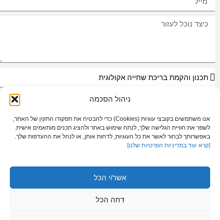
ניהול הסכמה
אני מאשר/ת כי ידוע לי ומוסכם עלי כי הפרטים שמסרתי ייאספו, יוחזקו ויעובדו
במאגר מידע בהתאם להוראות חוק הגנת הפרטיות, התשמ"א–1981 (כולל תיקון
אנו משתמשים בקובצי עוגיות (Cookies) כדי להבטיח את תפקודו התקין של האתר,
13), ולמטרות המפורטות
במדיניות הפרטיות של האתר
. ידוע לי כי מסירת המידע
לשפר את חוויית הגלישה שלך, לנתח שימוש באתר ולהציג תכנים מותאמים אישית.
נעשית מרצוני החופשי, וכי עומדות לי הזכויות המוקנות לי לפי החוק.
באפשרותך לבחור לאשר את כל העוגיות, לדחות אותן, או לנהל את ההעדפות שלך.
[קרא עוד במדיניות הפרטיות שלנו]
שליחת הודעה
אשר/י הכל
דחה הכל
050-288-0064