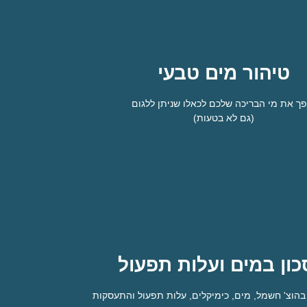
טיהור מים טבעי
להיפטר מהכלור במים
פך את מי הבריכה שלכם לכאלו שניתן ללגום
(גם לא בטעות)
נגרמות לרוחצים – צריבות בעור, עיניים אדמומיות וכו'.
ון במים ועלות תפעול
בריכה צלולה וטבעית
בהוצ' חשמל, מים, כימיקלים, עלות תפעול והתעסקות