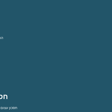
הו
די לאלרגיות ה
חסכ
חסכון עצום 