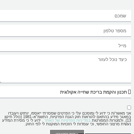
אני מאשר/ת כי ידוע לי ומוסכם עלי כי הפרטים שמסרתי ייאספו, יוחזקו ויעובדו
במאגר מידע בהתאם להוראות חוק הגנת הפרטיות, התשמ"א–1981 (כולל תיקון
13), ולמטרות המפורטות
במדיניות הפרטיות של האתר
. ידוע לי כי מסירת המידע
נעשית מרצוני החופשי, וכי עומדות לי הזכויות המוקנות לי לפי החוק.