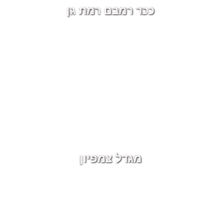
ככר רמבם רמת גן
מגדל צמפיון