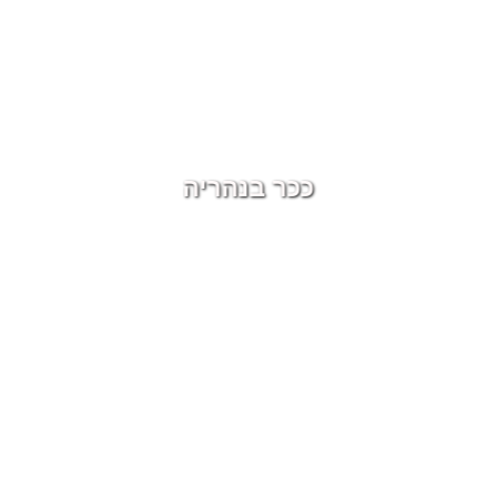
ככר בנהריה