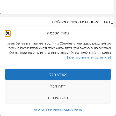
ניהול הסכמה
אני מאשר/ת כי ידוע לי ומוסכם עלי כי הפרטים שמסרתי ייאספו, יוחזקו ויעובדו
במאגר מידע בהתאם להוראות חוק הגנת הפרטיות, התשמ"א–1981 (כולל תיקון
אנו משתמשים בקובצי עוגיות (Cookies) כדי להבטיח את תפקודו התקין של האתר,
13), ולמטרות המפורטות
במדיניות הפרטיות של האתר
. ידוע לי כי מסירת המידע
לשפר את חוויית הגלישה שלך, לנתח שימוש באתר ולהציג תכנים מותאמים אישית.
נעשית מרצוני החופשי, וכי עומדות לי הזכויות המוקנות לי לפי החוק.
באפשרותך לבחור לאשר את כל העוגיות, לדחות אותן, או לנהל את ההעדפות שלך.
[קרא עוד במדיניות הפרטיות שלנו]
שליחת הודעה
אשר/י הכל
דחה הכל
050-288-0064
הצג העדפות
office@maim-shketim.co.il
מדיניות קובצי עוגיות
מדיניות הפרטיות