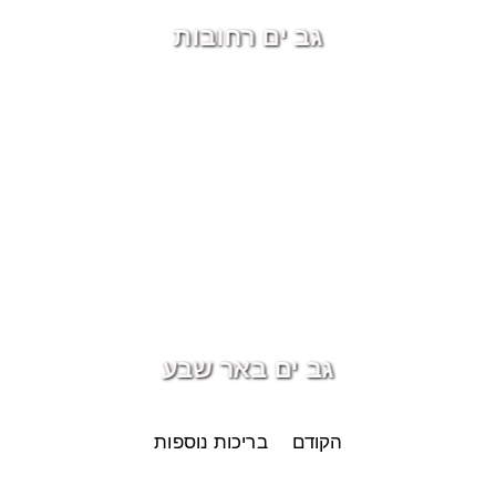
גב ים רחובות
גב ים באר שבע
הקודם
בריכות נוספות